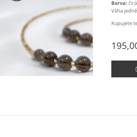
Barva:
čirá
Váha jedné
Kupujete t
195,0