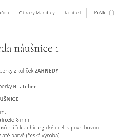
móda
Obrazy Mandaly
Kontakt
Košík
da náušnice 1
perky z kuliček
ZÁHNĚDY
.
perky
BL ateliér
UŠNICE
cm.
uliček:
8 mm
ání:
háček z chirurgické oceli s povrchovou
zlaté barvě (česká výroba)