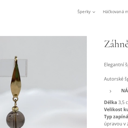
Šperky
Háčkovaná 
Záhně
Elegantní š
Autorské š
NÁ
Délka
3,5 
Velikost k
Typ zapín
úpravou v 