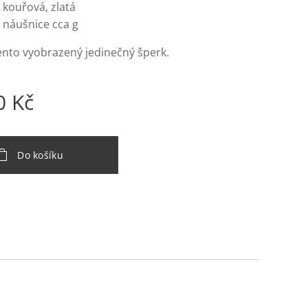
 kouřová, zlatá
 náušnice cca g
ento vyobrazený jedinečný šperk.
0
Kč
Do košíku