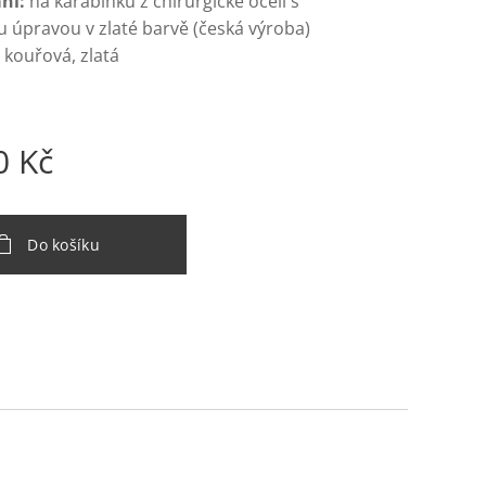
ní:
na karabinku z chirurgické oceli s
 úpravou v zlaté barvě (česká výroba)
á kouřová, zlatá
0
Kč
Do košíku