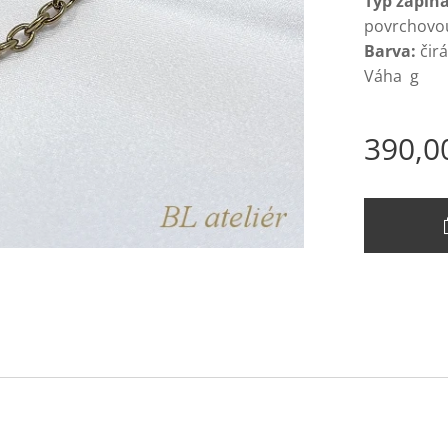
Typ zapíná
povrchovou
Barva:
čir
Váha g
390,0