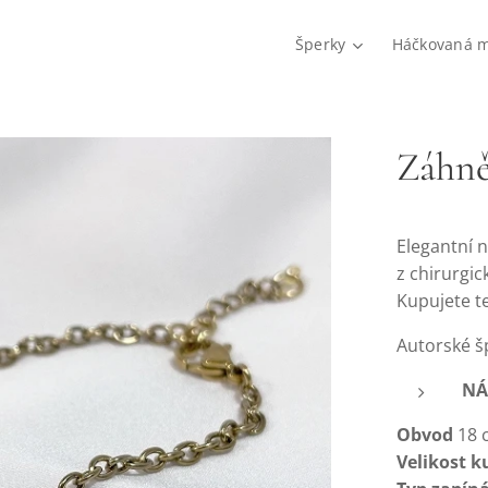
Šperky
Háčkovaná 
Záhně
Elegantní 
z chirurgic
Kupujete t
Autorské š
NÁ
Obvod
18 
Velikost k