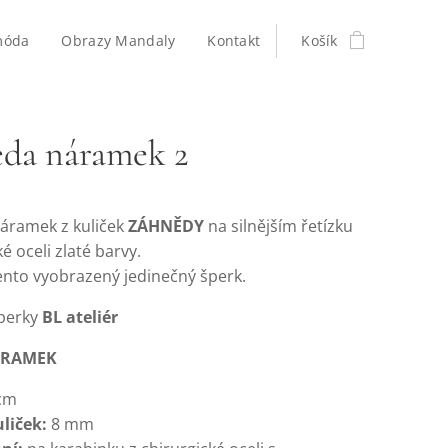
móda
Obrazy Mandaly
Kontakt
Košík
da náramek 2
náramek z kuliček
ZÁHNĚDY
na silnějším řetízku
ké oceli zlaté barvy.
ento vyobrazený jedinečný šperk.
perky
BL ateliér
RAMEK
cm
uliček:
8 mm