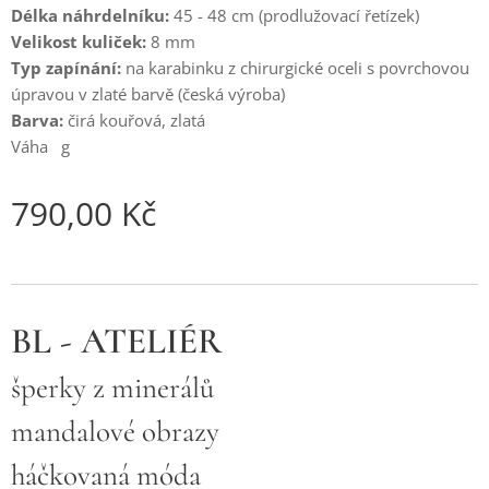
Délka náhrdelníku:
45 - 48 cm (prodlužovací řetízek)
Velikost kuliček:
8 mm
Typ zapínání:
na karabinku z chirurgické oceli s povrchovou
úpravou v zlaté barvě (česká výroba)
Barva:
čirá kouřová, zlatá
Váha g
790,00
Kč
BL - ATELIÉR
šperky z minerálů
mandalové obrazy
háčkovaná móda