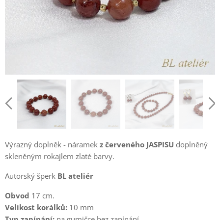
Výrazný doplněk - náramek
z
červeného
JASPISU
doplněný
skleněným rokajlem zlaté barvy.
Autorský šperk
BL ateliér
Obvod
17 cm.
Velikost korálků:
10 mm
Typ zapínání:
na gumičce bez zapínání