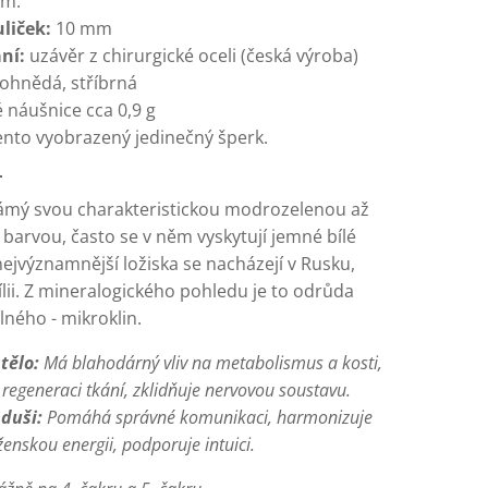
cm.
liček:
10 mm
ní:
uzávěr z chirurgické oceli (česká výroba)
ohnědá, stříbrná
 náušnice cca 0,9 g
ento vyobrazený jedinečný šperk.
T
ámý svou charakteristickou modrozelenou až
barvou, často se v něm vyskytují jemné bílé
 nejvýznamnější ložiska se nacházejí v Rusku,
lii. Z mineralogického pohledu je to odrůda
lného - mikroklin.
tělo:
Má blahodárný vliv na metabolismus a kosti,
regeneraci tkání, zklidňuje nervovou soustavu.
 duši:
Pomáhá správné komunikaci, harmonizuje
enskou energii, podporuje intuici.