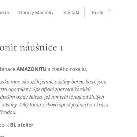
móda
Obrazy Mandaly
Kontakt
Košík
nit náušnice 1
binace
AMAZONITU
a zlatého rokajlu.
usku mne okouzlili jemné odstíny barev, které jsou
sto opomíjeny.
Specifické zbarvení korálků
edevším oxidy železa, jež minerál tónují od žlutých
 odstíny. Díky tomu získává šperk jedinečnou krásu
řírodou.
perk
BL ateliér