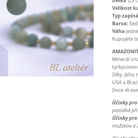
Délka
2,3 
Velikost
ku
Typ zapíná
Barva:
šed
Váha
jedné
Kupujete t
AMAZONI
Minerál zn
tyrkysovou 
žilky. Jeho
USA a Brazí
živce drase
Účinky pro 
pomáhá při 
Účinky pro
mužskou a ž