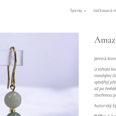
Šperky
Háčkovaná 
Amazo
Jemná kom
U tohoto ko
mnohými ča
vytvářejí př
až po hnědé
stvořenou p
Autorský š