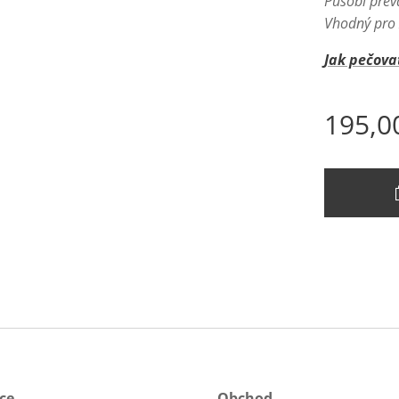
Působí přev
Vhodný pro
Jak pečova
195,0
ce
Obchod