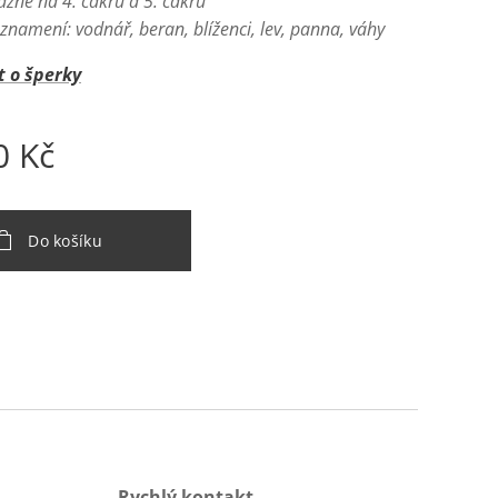
ážně na 4. čakru a 5. čakru
 znamení:
vodnář, beran, blíženci, lev,
panna,
váhy
t o šperky
0
Kč
Do košíku
Rychlý kontakt